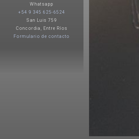
Whatsapp
+54 9 345 625-6524
San Luis 759
Concordia, Entre Ríos
Formulario de contacto