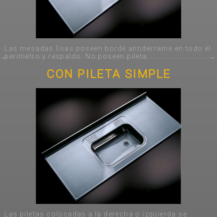
Las mesadas lisas poseen borde antiderrame en todo el
perímetro y respaldo. No poseen pileta.
CON PILETA SIMPLE
Las piletas colocadas a la derecha o izquierda se