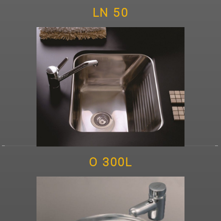
LN 50
O 300L