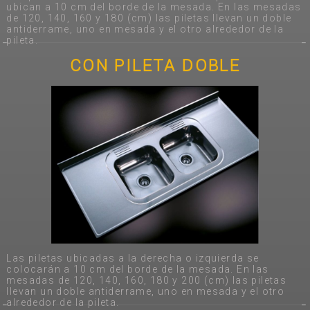
ubican a 10 cm del borde de la mesada. En las mesadas
de 120, 140, 160 y 180 (cm) las piletas llevan un doble
antiderrame, uno en mesada y el otro alrededor de la
pileta.
CON PILETA DOBLE
Las piletas ubicadas a la derecha o izquierda se
colocarán a 10 cm del borde de la mesada. En las
mesadas de 120, 140, 160, 180 y 200 (cm) las piletas
llevan un doble antiderrame, uno en mesada y el otro
alrededor de la pileta.